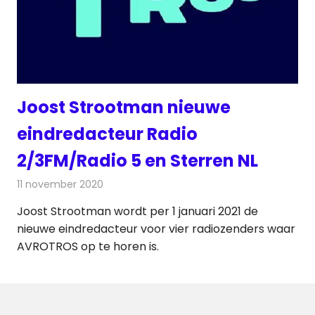
Joost Strootman nieuwe
eindredacteur Radio
2/3FM/Radio 5 en Sterren NL
11 november 2020
Redactie
Radionieuws
Joost Strootman wordt per 1 januari 2021 de
nieuwe eindredacteur voor vier radiozenders waar
AVROTROS op te horen is.