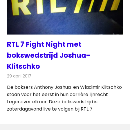
RTL 7 Fight Night met
bokswedstrijd Joshua-
Klitschko
29 april 2017
Redactie
Nieuws
,
Televisienieuws
De boksers Anthony Joshua en Wladimir Klitschko
staan voor het eerst in hun carrière lijnrecht
tegenover elkaar. Deze bokswedstrijd is
zaterdagavond live te volgen bij RTL 7