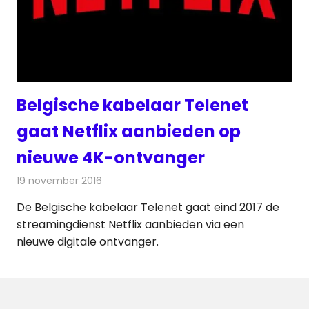
Belgische kabelaar Telenet
gaat Netflix aanbieden op
nieuwe 4K-ontvanger
19 november 2016
Redactie
Kabelzaken
,
Nieuws
,
Televisienieuws
De Belgische kabelaar Telenet gaat eind 2017 de
streamingdienst Netflix aanbieden via een
nieuwe digitale ontvanger.