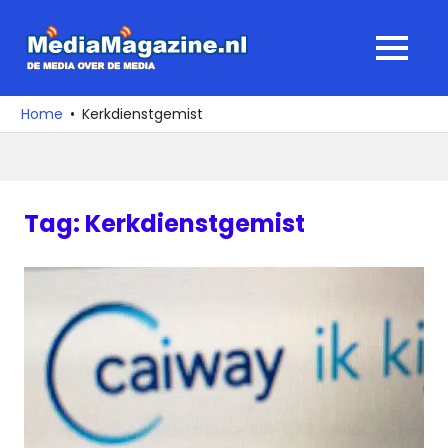
Ga
naar
MediaMagaz
MENU
de
De
inhoud
media
Home
Kerkdienstgemist
over
de
media
Tag:
Kerkdienstgemist