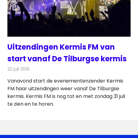
Uitzendingen Kermis FM van
start vanaf De Tilburgse kermis
22 juli 2016
Redactie
Nieuws
,
Radionieuws
,
Televisienieuws
Vanavond start de evenementenzender Kermis
FM haar uitzendingen weer vanaf De Tilburgse
kermis. Kermis FM is nog tot en met zondag 31 juli
te zien en te horen.