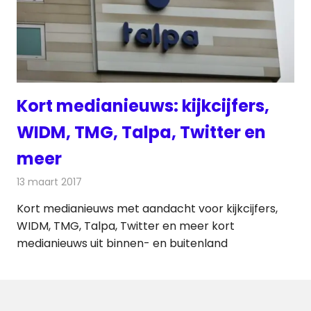
Kort medianieuws: kijkcijfers,
WIDM, TMG, Talpa, Twitter en
meer
13 maart 2017
Redactie
Andere media over de media
,
Nieuws
Kort medianieuws met aandacht voor kijkcijfers,
WIDM, TMG, Talpa, Twitter en meer kort
medianieuws uit binnen- en buitenland