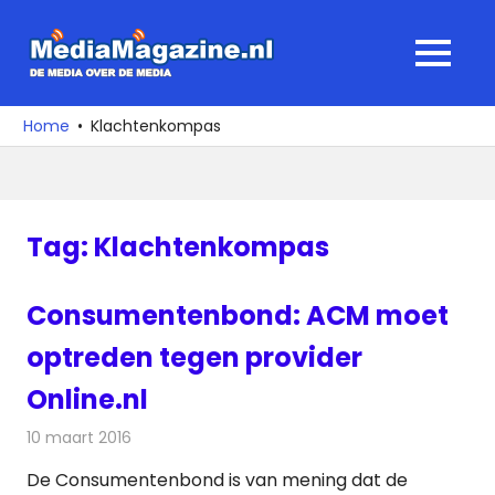
Ga
naar
MediaMagaz
MENU
de
De
inhoud
media
Home
Klachtenkompas
over
de
media
Tag:
Klachtenkompas
Consumentenbond: ACM moet
optreden tegen provider
Online.nl
10 maart 2016
Redactie
Nieuws
,
Televisienieuws
De Consumentenbond is van mening dat de