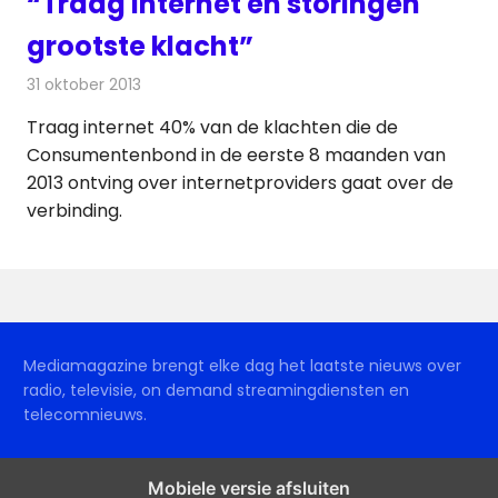
“Traag internet en storingen
grootste klacht”
31 oktober 2013
Redactie
Internet
Traag internet 40% van de klachten die de
Consumentenbond in de eerste 8 maanden van
2013 ontving over internetproviders gaat over de
verbinding.
Mediamagazine brengt elke dag het laatste nieuws over
radio, televisie, on demand streamingdiensten en
telecomnieuws.
Mobiele versie afsluiten