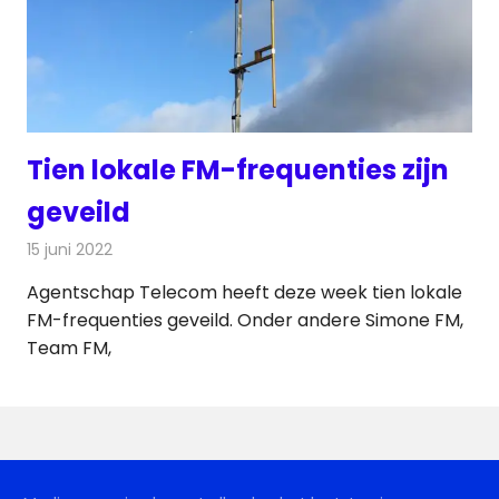
Tien lokale FM-frequenties zijn
geveild
15 juni 2022
Redactie
Radionieuws
Agentschap Telecom heeft deze week tien lokale
FM-frequenties geveild. Onder andere Simone FM,
Team FM,