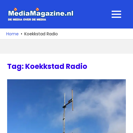
Ga
naar
MediaMagaz
MENU
de
De
inhoud
media
Home
Koekkstad Radio
over
de
media
Tag:
Koekkstad Radio