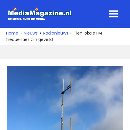
Ga
naar
MediaMagaz
MENU
de
De
inhoud
media
Home
Nieuws
Radionieuws
Tien lokale FM-
over
frequenties zijn geveild
de
media