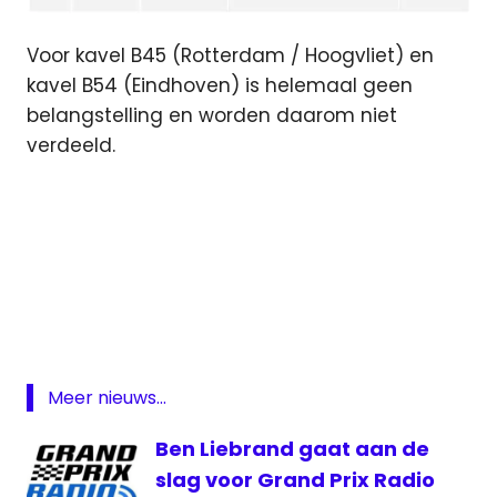
Voor kavel B45 (Rotterdam / Hoogvliet) en
kavel B54 (Eindhoven) is helemaal geen
belangstelling en worden daarom niet
verdeeld.
FM
Koekkstad
Radio
lokale FM
frequenties
Meer nieuws...
RATO
Ben Liebrand gaat aan de
Suc6
FM
slag voor Grand Prix Radio