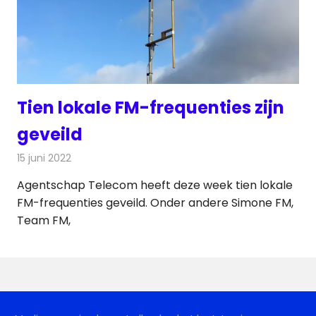
Tien lokale FM-frequenties zijn
geveild
15 juni 2022
Redactie
Radionieuws
Agentschap Telecom heeft deze week tien lokale
FM-frequenties geveild. Onder andere Simone FM,
Team FM,