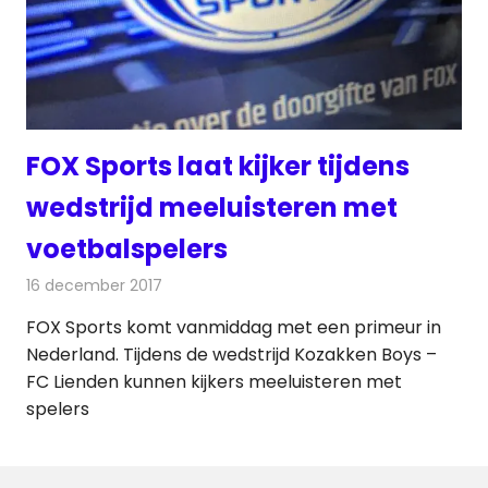
FOX Sports laat kijker tijdens
wedstrijd meeluisteren met
voetbalspelers
16 december 2017
Redactie
Nieuws
,
Televisienieuws
FOX Sports komt vanmiddag met een primeur in
Nederland. Tijdens de wedstrijd Kozakken Boys –
FC Lienden kunnen kijkers meeluisteren met
spelers