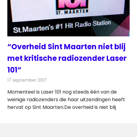
“Overheid Sint Maarten niet blij
met kritische radiozender Laser
101”
17 september 2017
Redactie
Nieuws
,
Radionieuws
Momenteel is Laser 101 nog steeds één van de
weinige radiozenders die haar uitzendingen heeft
hervat op Sint Maarten.De overheid is niet blij