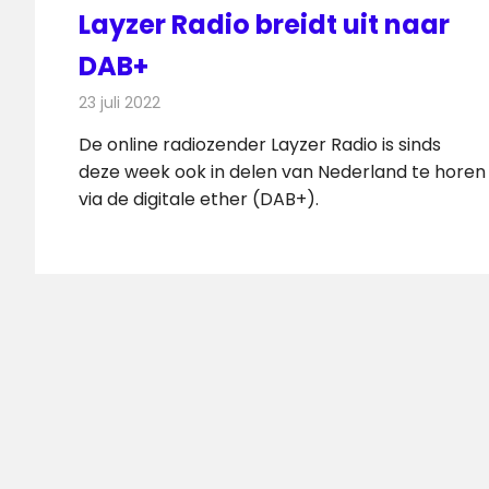
Layzer Radio breidt uit naar
DAB+
23 juli 2022
Redactie
Radionieuws
De online radiozender Layzer Radio is sinds
deze week ook in delen van Nederland te horen
via de digitale ether (DAB+).