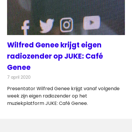
Wilfred Genee krijgt eigen
radiozender op JUKE: Café
Genee
7 april 2020
Redactie
Radionieuws
Presentator Wilfred Genee krijgt vanaf volgende
week zijn eigen radiozender op het
muziekplatform JUKE: Café Genee.