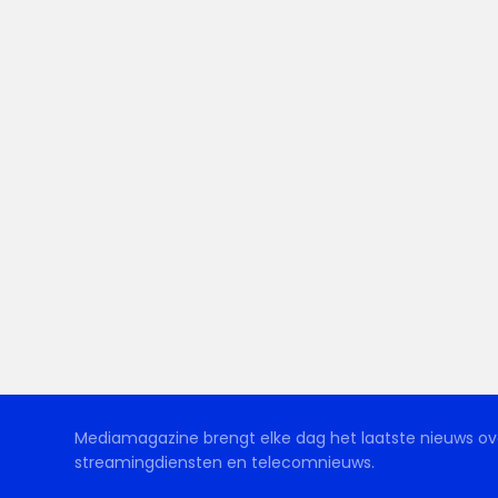
Mediamagazine brengt elke dag het laatste nieuws ove
streamingdiensten en telecomnieuws.