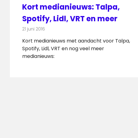
Kort medianieuws: Talpa,
Spotify, Lidl, VRT en meer
21 juni 2016
Redactie
Andere media over de media
,
Nieuws
Kort medianieuws met aandacht voor Talpa,
Spotify, Lidl, VRT en nog veel meer
medianieuws: