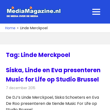
Ga
naar
MediaMagaz
MENU
de
De
inhoud
media
Home
Linde Merckpoel
over
de
media
Tag:
Linde Merckpoel
Siska, Linde en Eva presenteren
Music for Life op Studio Brussel
7 december 2015
Redactie
Nieuws
,
Radionieuws
De DJ’s Linde Merckpoel, Siska Schoeters en Eva
De Roo presenteren de tiende Music For Life op
Studio Brussel.