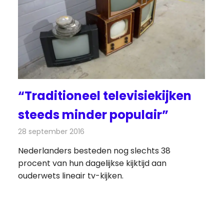
“Traditioneel televisiekijken
steeds minder populair”
28 september 2016
Redactie
Nieuws
,
Televisienieuws
Nederlanders besteden nog slechts 38
procent van hun dagelijkse kijktijd aan
ouderwets lineair tv-kijken.