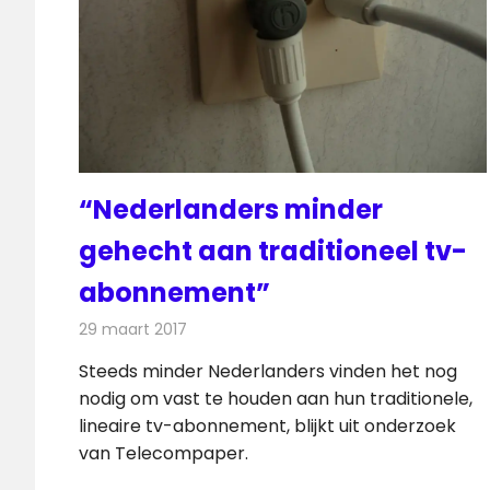
“Nederlanders minder
gehecht aan traditioneel tv-
abonnement”
29 maart 2017
Redactie
Kabelzaken
,
Televisienieuws
Steeds minder Nederlanders vinden het nog
nodig om vast te houden aan hun traditionele,
lineaire tv-abonnement, blijkt uit onderzoek
van Telecompaper.