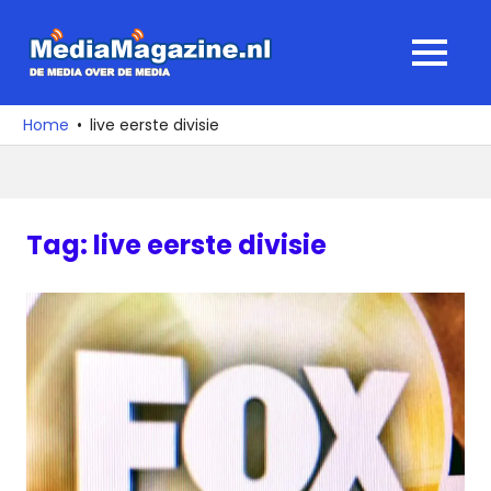
Ga
naar
MediaMagaz
MENU
de
De
inhoud
media
Home
live eerste divisie
over
de
media
Tag:
live eerste divisie