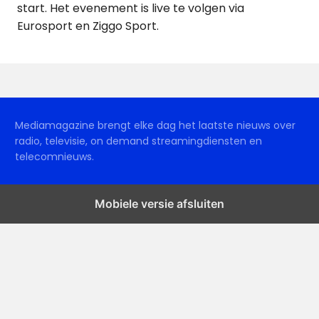
start. Het evenement is live te volgen via
Eurosport en Ziggo Sport.
Mediamagazine brengt elke dag het laatste nieuws over
radio, televisie, on demand streamingdiensten en
telecomnieuws.
Mobiele versie afsluiten