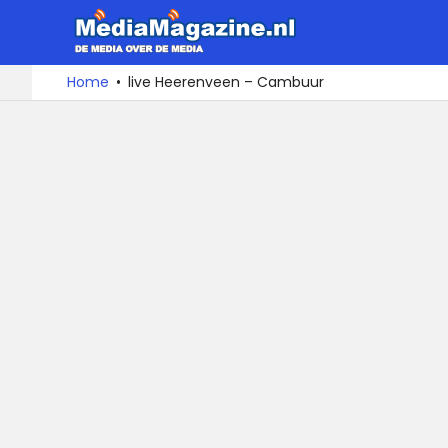
MediaMa
De
Ga
Home
live Heerenveen – Cambuur
media
naar
over
de
de
inhoud
media