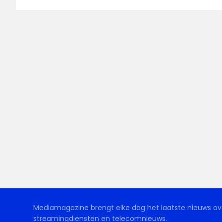
Mediamagazine brengt elke dag het laatste nieuws ove
streamingdiensten en telecomnieuws.