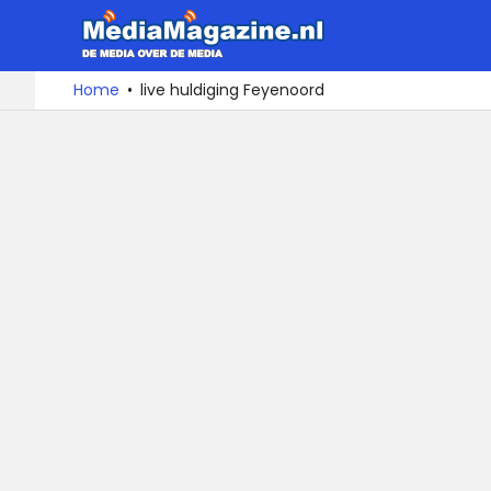
MediaMa
De
Ga
Home
live huldiging Feyenoord
media
naar
over
de
de
inhoud
media