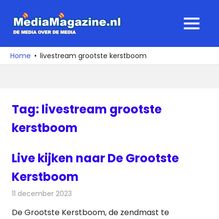
Ga
naar
MediaMagaz
MENU
de
De
inhoud
media
Home
livestream grootste kerstboom
over
de
media
Tag:
livestream grootste
kerstboom
Live kijken naar De Grootste
Kerstboom
11 december 2023
Redactie
Televisienieuws
De Grootste Kerstboom, de zendmast te