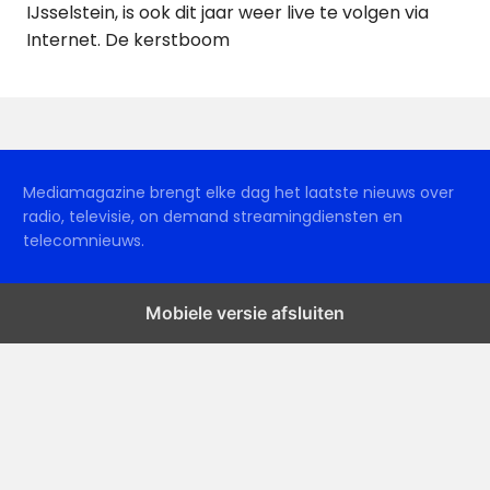
IJsselstein, is ook dit jaar weer live te volgen via
Internet. De kerstboom
Mediamagazine brengt elke dag het laatste nieuws over
radio, televisie, on demand streamingdiensten en
telecomnieuws.
Mobiele versie afsluiten