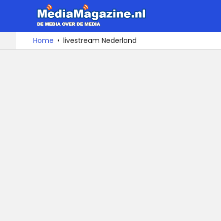
MediaMa
De
Ga
Home
livestream Nederland
media
naar
over
de
de
inhoud
media