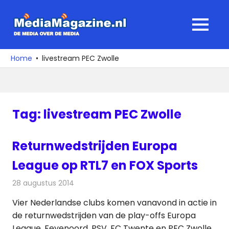
Ga
naar
MediaMagaz
MENU
de
De
inhoud
media
Home
livestream PEC Zwolle
over
de
media
Tag:
livestream PEC Zwolle
Returnwedstrijden Europa
League op RTL7 en FOX Sports
28 augustus 2014
Redactie
Televisienieuws
Vier Nederlandse clubs komen vanavond in actie in
de returnwedstrijden van de play-offs Europa
League. Feyenoord, PSV, FC Twente en PEC Zwolle