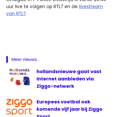
uur live te volgen op RTL7 en de
livestream
van RTL7
.
FC
Twente
live
Feyenoord
live
Meer nieuws...
Feyenoord
live
hollandsnieuwe gaat vast
internet
internet aanbieden via
Fox
Ziggo-netwerk
Sports
livestream
Feyenoord
Europees voetbal ook
livestream
komende vijf jaar bij Ziggo
PEC Zwolle
Sport