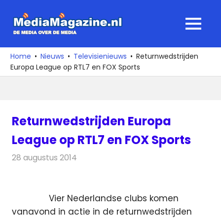
Ga
naar
MediaMagaz
MENU
de
De
inhoud
media
Home
Nieuws
Televisienieuws
Returnwedstrijden
over
Europa League op RTL7 en FOX Sports
de
media
Returnwedstrijden Europa
League op RTL7 en FOX Sports
28 augustus 2014
Redactie
Televisienieuws
Vier Nederlandse clubs komen
vanavond in actie in de returnwedstrijden