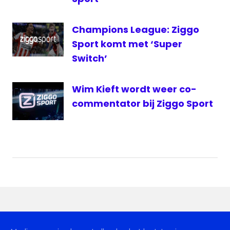
media
medianieuws
Champions League: Ziggo
PEC
Sport komt met ‘Super
Zwolle
Switch’
live
PEC
Wim Kieft wordt weer co-
Zwolle
commentator bij Ziggo Sport
live
FOX
PSV
Europa
cup
live
PSV
live
Radio
Rijnmond
live