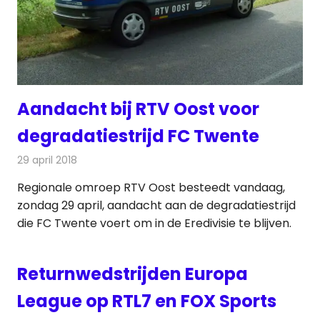
Aandacht bij RTV Oost voor
degradatiestrijd FC Twente
29 april 2018
Redactie
Televisienieuws
Regionale omroep RTV Oost besteedt vandaag,
zondag 29 april, aandacht aan de degradatiestrijd
die FC Twente voert om in de Eredivisie te blijven.
Returnwedstrijden Europa
League op RTL7 en FOX Sports