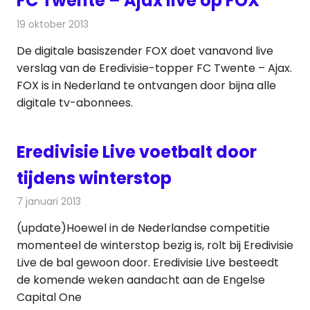
FC Twente – Ajax live op FOX
19 oktober 2013
Redactie
Televisienieuws
De digitale basiszender FOX doet vanavond live
verslag van de Eredivisie-topper FC Twente – Ajax.
FOX is in Nederland te ontvangen door bijna alle
digitale tv-abonnees.
Eredivisie Live voetbalt door
tijdens winterstop
7 januari 2013
Redactie
Televisienieuws
(update)Hoewel in de Nederlandse competitie
momenteel de winterstop bezig is, rolt bij Eredivisie
Live de bal gewoon door. Eredivisie Live besteedt
de komende weken aandacht aan de Engelse
Capital One