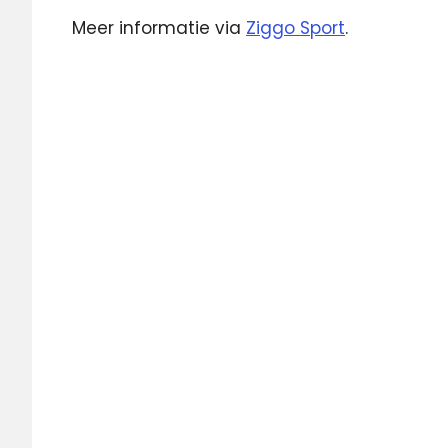
Meer informatie via
Ziggo Sport
.
Champions
League
voetbal
Ziggo
Sport