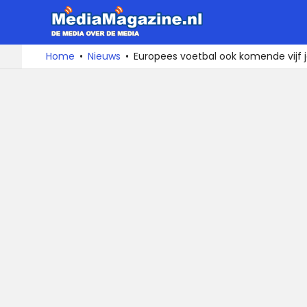
MediaMa
De
Ga
Home
Nieuws
Europees voetbal ook komende vijf ja
media
naar
over
de
de
inhoud
media