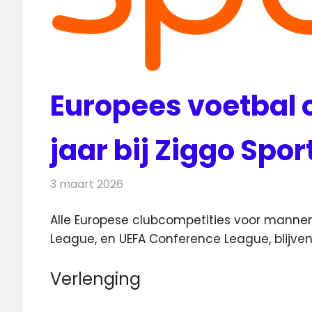
Europees voetbal 
jaar bij Ziggo Spor
3 maart 2026
Redactie
Nieuws
Alle Europese clubcompetities voor manne
League, en UEFA Conference League, blijve
Verlenging