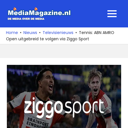
Ga
naar
MediaMagaz
MENU
de
De
inhoud
media
Home
Nieuws
Televisienieuws
Tennis: ABN AMRO
over
Open uitgebreid te volgen via Ziggo Sport
de
media