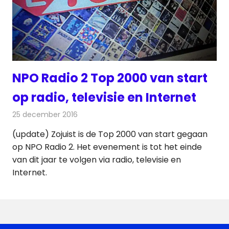
NPO Radio 2 Top 2000 van start
op radio, televisie en Internet
25 december 2016
Redactie
Nieuws
,
Radionieuws
,
Televisienieuws
(update) Zojuist is de Top 2000 van start gegaan
op NPO Radio 2. Het evenement is tot het einde
van dit jaar te volgen via radio, televisie en
Internet.