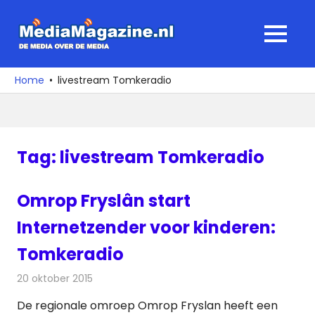
Ga
naar
MediaMagaz
MENU
de
De
inhoud
media
Home
livestream Tomkeradio
over
de
media
Tag:
livestream Tomkeradio
Omrop Fryslân start
Internetzender voor kinderen:
Tomkeradio
20 oktober 2015
Redactie
Internet
,
Nieuws
,
Radionieuws
De regionale omroep Omrop Fryslan heeft een