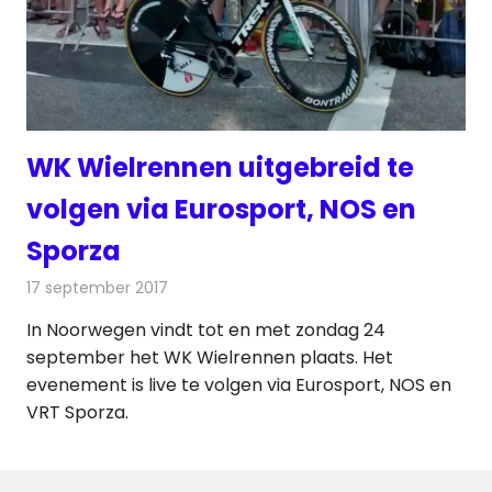
WK Wielrennen uitgebreid te
volgen via Eurosport, NOS en
Sporza
17 september 2017
Redactie
Nieuws
,
Televisienieuws
In Noorwegen vindt tot en met zondag 24
september het WK Wielrennen plaats. Het
evenement is live te volgen via Eurosport, NOS en
VRT Sporza.