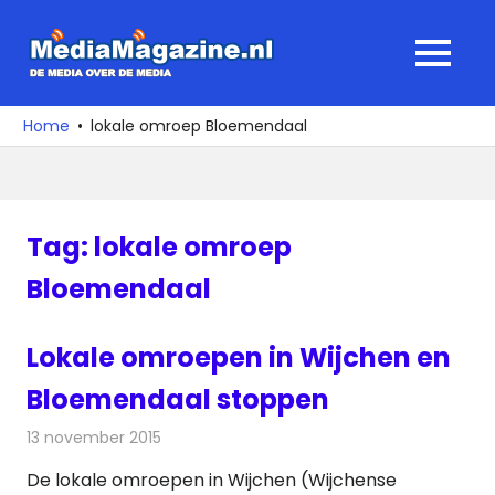
Ga
naar
MediaMagaz
MENU
de
De
inhoud
media
Home
lokale omroep Bloemendaal
over
de
media
Tag:
lokale omroep
Bloemendaal
Lokale omroepen in Wijchen en
Bloemendaal stoppen
13 november 2015
Redactie
Nieuws
,
Radionieuws
De lokale omroepen in Wijchen (Wijchense