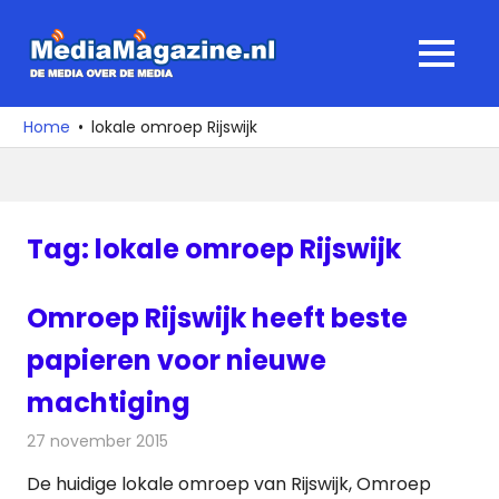
Ga
naar
MediaMagaz
MENU
de
De
inhoud
media
Home
lokale omroep Rijswijk
over
de
media
Tag:
lokale omroep Rijswijk
Omroep Rijswijk heeft beste
papieren voor nieuwe
machtiging
27 november 2015
Redactie
Nieuws
,
Radionieuws
De huidige lokale omroep van Rijswijk, Omroep