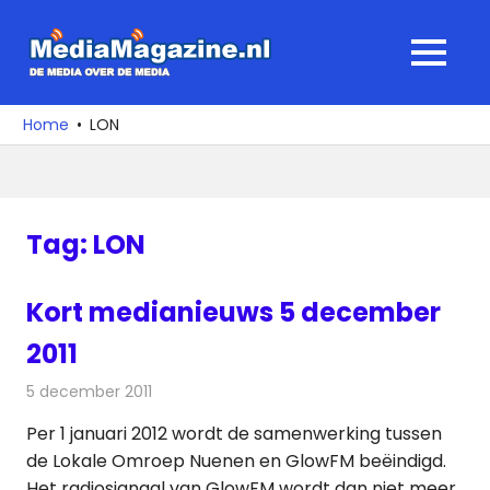
Ga
naar
MediaMagaz
MENU
de
De
inhoud
media
Home
LON
over
de
media
Tag:
LON
Kort medianieuws 5 december
2011
5 december 2011
Redactie
Andere media over de media
Per 1 januari 2012 wordt de samenwerking tussen
de Lokale Omroep Nuenen en GlowFM beëindigd.
Het radiosignaal van GlowFM wordt dan niet meer