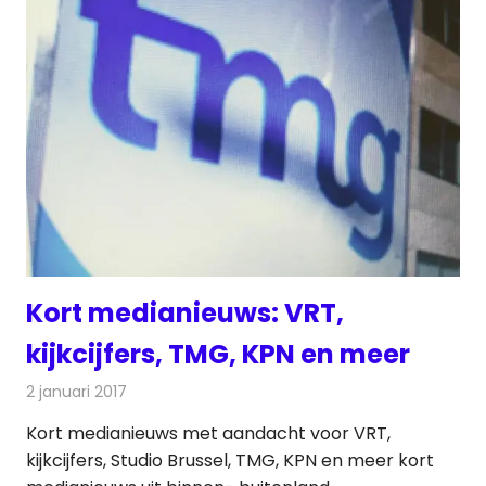
Kort medianieuws: VRT,
kijkcijfers, TMG, KPN en meer
2 januari 2017
Redactie
Andere media over de media
,
Nieuws
Kort medianieuws met aandacht voor VRT,
kijkcijfers, Studio Brussel, TMG, KPN en meer kort