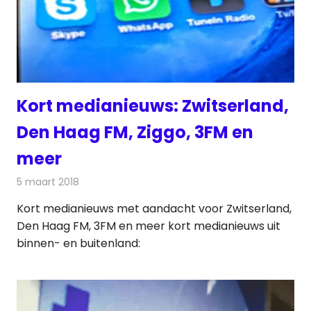
Kort medianieuws: Zwitserland,
Den Haag FM, Ziggo, 3FM en
meer
5 maart 2018
Redactie
Nieuws
,
Radionieuws
Kort medianieuws met aandacht voor Zwitserland,
Den Haag FM, 3FM en meer kort medianieuws uit
binnen- en buitenland: