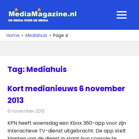
Ga
naar
MediaMagaz
MENU
de
De
inhoud
media
Home
Mediahuis
Page 4
over
de
media
Tag:
Mediahuis
Kort medianieuws 6 november
2013
6 november 2013
Redactie
Andere media over de media
KPN heeft woensdag een Xbox 360-app voor zijn
Interactieve TV-dienst uitgebracht. De app stelt
klanten van de dienst in staat hun console te