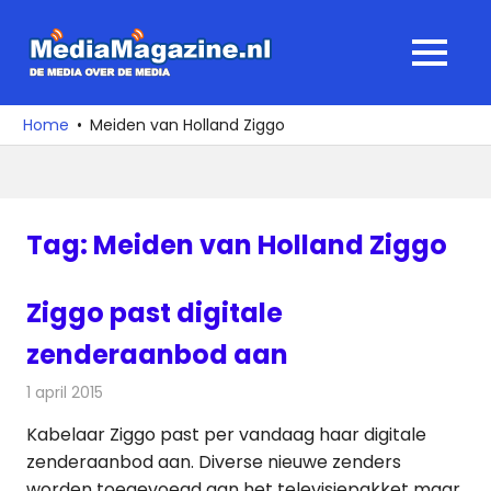
Ga
naar
MediaMagaz
MENU
de
De
inhoud
media
Home
Meiden van Holland Ziggo
over
de
media
Tag:
Meiden van Holland Ziggo
Ziggo past digitale
zenderaanbod aan
1 april 2015
Redactie
Kabelzaken
Kabelaar Ziggo past per vandaag haar digitale
zenderaanbod aan. Diverse nieuwe zenders
worden toegevoegd aan het televisiepakket maar