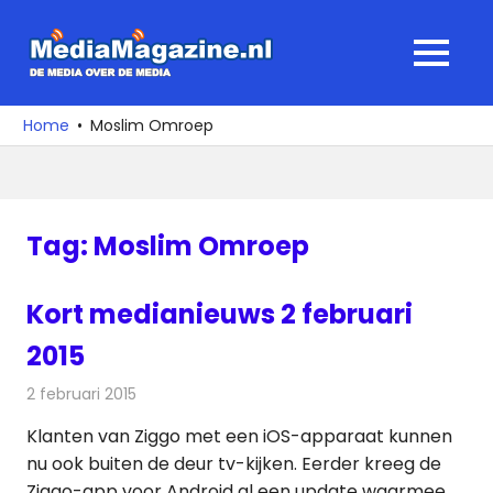
Ga
naar
MediaMagaz
MENU
de
De
inhoud
media
Home
Moslim Omroep
over
de
media
Tag:
Moslim Omroep
Kort medianieuws 2 februari
2015
2 februari 2015
Redactie
Andere media over de media
Klanten van Ziggo met een iOS-apparaat kunnen
nu ook buiten de deur tv-kijken. Eerder kreeg de
Ziggo-app voor Android al een update waarmee