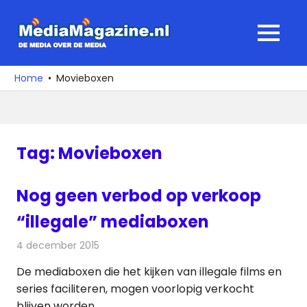
Ga
naar
MediaMagaz
MENU
de
De
inhoud
media
Home
Movieboxen
over
de
media
Tag:
Movieboxen
Nog geen verbod op verkoop
“illegale” mediaboxen
4 december 2015
Redactie
Internet
,
Nieuws
,
Televisienieuws
De mediaboxen die het kijken van illegale films en
series faciliteren, mogen voorlopig verkocht
blijven worden.