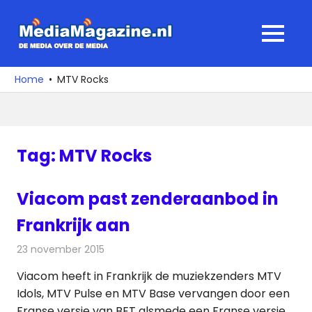
Ga
naar
MediaMagaz
MENU
de
De
inhoud
media
Home
MTV Rocks
over
de
media
Tag:
MTV Rocks
Viacom past zenderaanbod in
Frankrijk aan
23 november 2015
Redactie
Nieuws
,
Televisienieuws
Viacom heeft in Frankrijk de muziekzenders MTV
Idols, MTV Pulse en MTV Base vervangen door een
Franse versie van BET alsmede een Franse versie