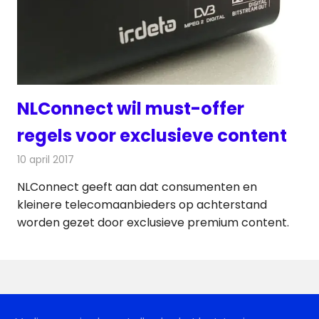
NLConnect wil must-offer
regels voor exclusieve content
10 april 2017
Redactie
Kabelzaken
,
Nieuws
,
Televisienieuws
NLConnect geeft aan dat consumenten en
kleinere telecomaanbieders op achterstand
worden gezet door exclusieve premium content.