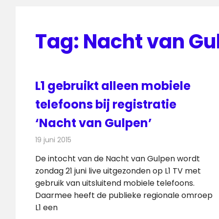
Tag:
Nacht van Gu
L1 gebruikt alleen mobiele
telefoons bij registratie
‘Nacht van Gulpen’
19 juni 2015
Redactie
Nieuws
,
Televisienieuws
De intocht van de Nacht van Gulpen wordt
zondag 21 juni live uitgezonden op L1 TV met
gebruik van uitsluitend mobiele telefoons.
Daarmee heeft de publieke regionale omroep
L1 een