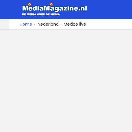
MediaMa
De
Ga
Home
Nederland – Mexico live
media
naar
over
de
de
inhoud
media