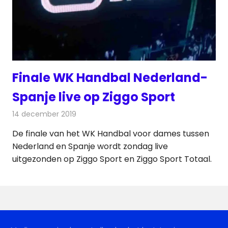
Finale WK Handbal Nederland-
Spanje live op Ziggo Sport
14 december 2019
Redactie
Televisienieuws
De finale van het WK Handbal voor dames tussen
Nederland en Spanje wordt zondag live
uitgezonden op Ziggo Sport en Ziggo Sport Totaal.