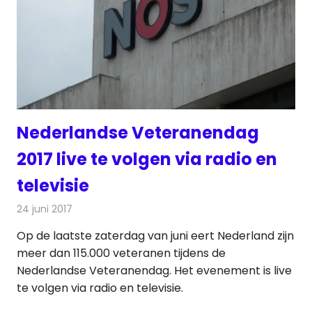
Nederlandse Veteranendag
2017 live te volgen via radio en
televisie
24 juni 2017
Redactie
Nieuws
,
Radionieuws
Op de laatste zaterdag van juni eert Nederland zijn
meer dan 115.000 veteranen tijdens de
Nederlandse Veteranendag. Het evenement is live
te volgen via radio en televisie.