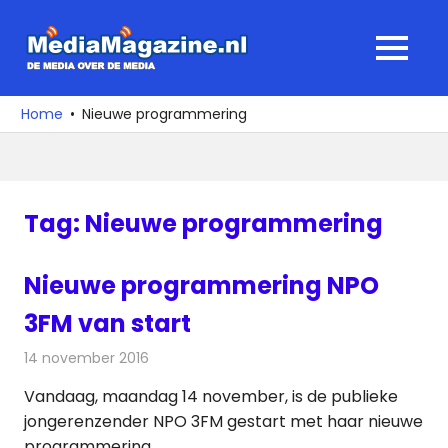
Ga
naar
MediaMagaz
MENU
de
De
inhoud
media
Home
Nieuwe programmering
over
de
media
Tag:
Nieuwe programmering
Nieuwe programmering NPO
3FM van start
14 november 2016
Redactie
Nieuws
,
Radionieuws
Vandaag, maandag 14 november, is de publieke
jongerenzender NPO 3FM gestart met haar nieuwe
programmering.