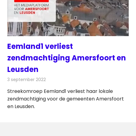
Eemland1 verliest
zendmachtiging Amersfoort en
Leusden
3 september 2022
Redactie
Radionieuws
Streekomroep Eemland1 verliest haar lokale
zendmachtiging voor de gemeenten Amersfoort
en Leusden.