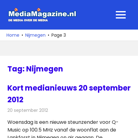
Ga
naar
MediaMagaz
MENU
de
De
inhoud
media
Home
Nijmegen
Page 3
over
de
media
Tag:
Nijmegen
Kort medianieuws 20 september
2012
20 september 2012
Redactie
Andere media over de media
Woensdag is een nieuwe steunzender voor Q-
Music op 100.5 MHz vanaf de woonflat aan de
Lankforst in Nijmegen on air gegaan. De