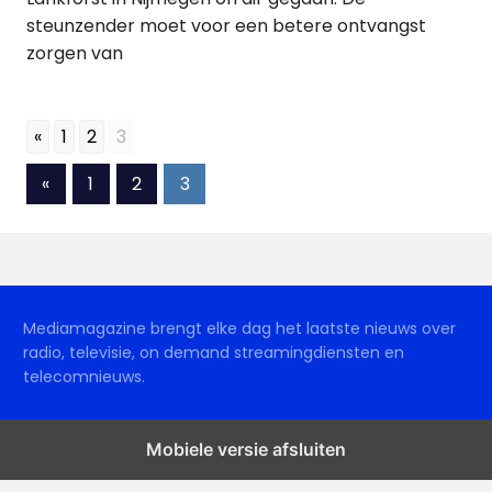
steunzender moet voor een betere ontvangst
zorgen van
«
1
2
3
Berichten
Vorige
«
1
2
3
berichten
paginering
Mediamagazine brengt elke dag het laatste nieuws over
radio, televisie, on demand streamingdiensten en
telecomnieuws.
Mobiele versie afsluiten