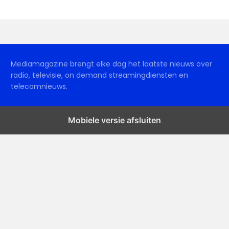
Mediamagazine brengt elke dag het laatste nieuws over
radio, televisie, on demand streamingdiensten en
telecomnieuws.
Mobiele versie afsluiten