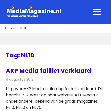
Ga
naar
MediaMagaz
MENU
de
De
inhoud
media
Home
NL10
over
de
media
Tag:
NL10
AKP Media failliet verklaard
9 augustus 2012
Redactie
Radionieuws
Uitgever AKP Media is dinsdag failliet verklaard. Dit
bericht RTV West op haar website. AKP Media is
onder andere bekend van de gratis magazines
NL10, NL20 en NL70.